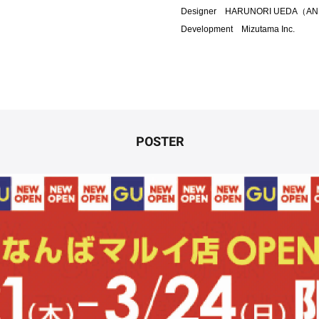
Designer HARUNORI UEDA（AND t
Development Mizutama Inc.
POSTER