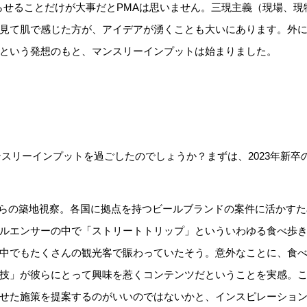
らせることだけが大事だとPMAは思いません。三現主義（現場、現物
見て肌で感じた方が、アイデアが湧くことも大いにあります。外
という発想のもと、マンスリーインプットは始まりました。
スリーインプットを過ごしたのでしょうか？まずは、2023年新卒
0からの築地視察。各国に拠点を持つビールブランドの案件に活かす
ルエンサーの中で「ストリートトリップ」といういわゆる食べ歩
中でもたくさんの観光客で賑わっていたそう。意外なことに、食
技」が彼らにとって興味を惹くコンテンツだということを実感。
せた施策を提案するのがいいのではないかと、インスピレーショ